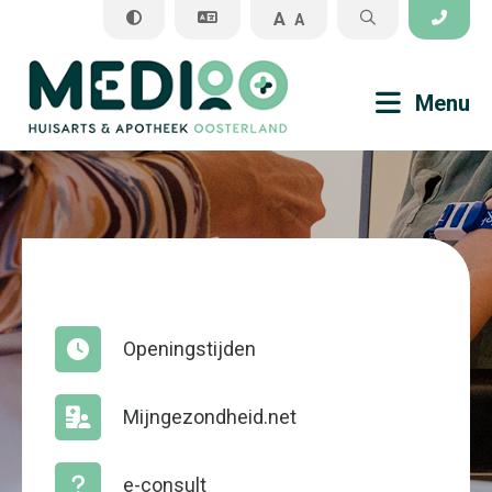
A
A
Sluiten
Menu
Praktijkinformatie
Veel gestelde vragen
Openingstijden
Medisch
Apotheek
Mijngezondheid.net
Algemene informatie
e-consult