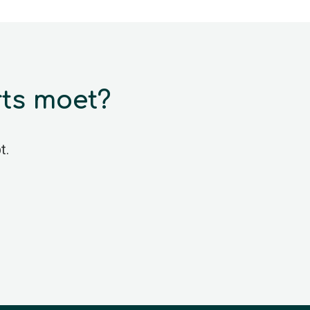
rts moet?
t.