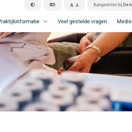
A
Aangesloten bij
De h
A
Praktijkinformatie
Veel gestelde vragen
Medis
Pr
Ve
M
A
Al