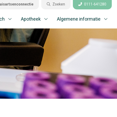
uisartsenconnectie
Zoeken
0111-641280
Sluiten
ch
Apotheek
Algemene informatie
aktijkinformatie
el gestelde vragen
edisch
potheek
gemene informatie