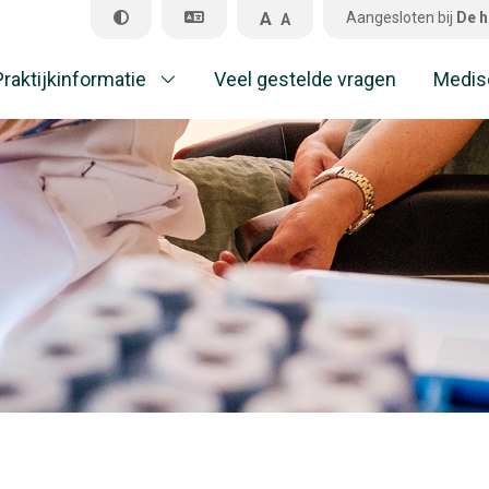
A
Aangesloten bij
De h
A
Praktijkinformatie
Veel gestelde vragen
Medis
Pr
Ve
M
A
Al