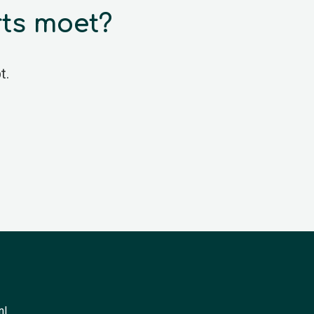
rts moet?
t.
nl