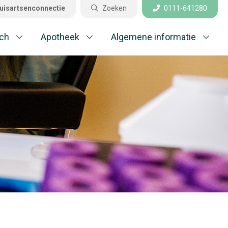
uisartsenconnectie
Zoeken
0111-641280
Sluiten
ch
Apotheek
Algemene informatie
aktijkinformatie
el gestelde vragen
edisch
potheek
gemene informatie