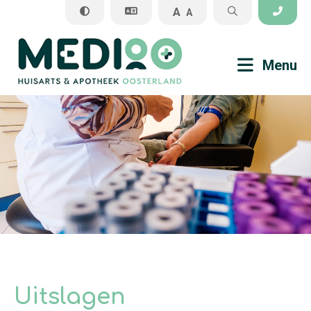
A
A
Sluiten
Menu
Praktijkinformatie
Veel gestelde vragen
Medisch
Apotheek
Uitslagen
Algemene informatie