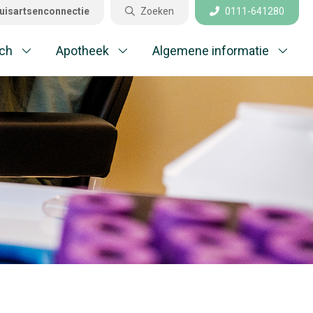
uisartsenconnectie
Zoeken
0111-641280
Sluiten
ch
Apotheek
Algemene informatie
aktijkinformatie
el gestelde vragen
edisch
potheek
gemene informatie