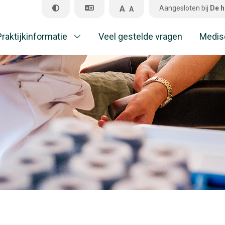
A
Aangesloten bij
De h
A
Praktijkinformatie
Veel gestelde vragen
Medis
Pr
Ve
M
A
Al