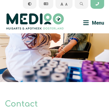
A
A
Sluiten
Menu
Praktijkinformatie
Veel gestelde vragen
Medisch
Apotheek
Contact
Algemene informatie