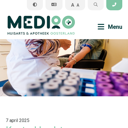
A
A
Sluiten
Menu
Praktijkinformatie
Veel gestelde vragen
Medisch
Apotheek
7 april 2025
Algemene informatie