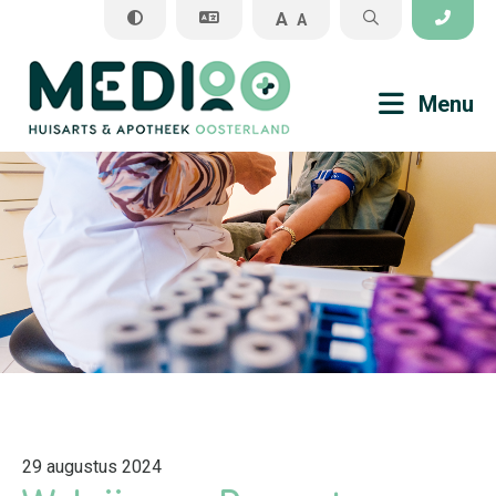
A
A
Sluiten
Menu
Praktijkinformatie
Veel gestelde vragen
Medisch
Apotheek
29 augustus 2024
Algemene informatie