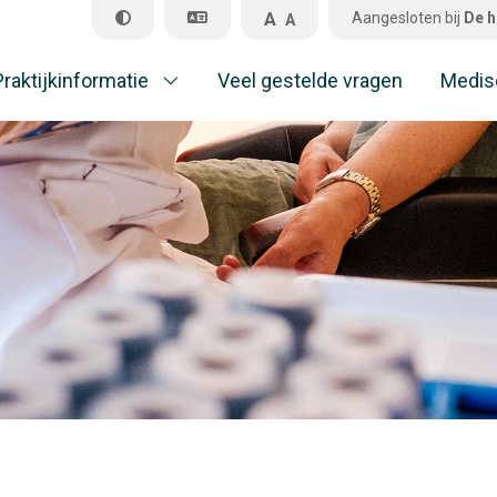
A
Aangesloten bij
De h
A
Praktijkinformatie
Veel gestelde vragen
Medis
Pr
Ve
M
A
Al