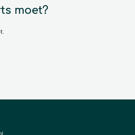
rts moet?
t.
nl