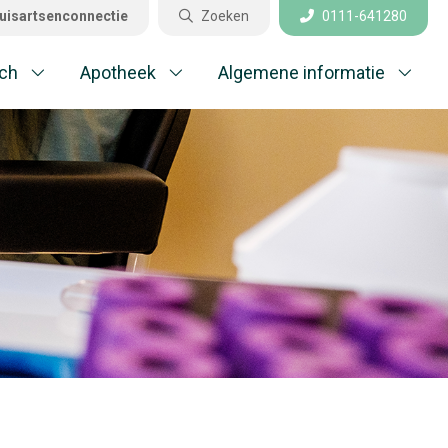
uisartsenconnectie
Zoeken
0111-641280
Sluiten
ch
Apotheek
Algemene informatie
aktijkinformatie
el gestelde vragen
edisch
potheek
gemene informatie