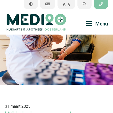
A
A
Sluiten
Menu
Praktijkinformatie
Veel gestelde vragen
Medisch
Apotheek
31 maart 2025
Algemene informatie