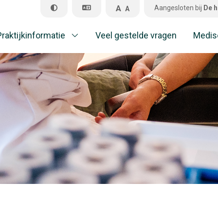
A
Aangesloten bij
De h
A
Praktijkinformatie
Veel gestelde vragen
Medis
Pr
Ve
M
A
Al