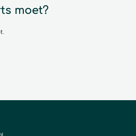
rts moet?
t.
nl