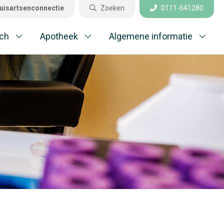
uisartsenconnectie
Zoeken
0111-641280
Sluiten
ch
Apotheek
Algemene informatie
aktijkinformatie
el gestelde vragen
edisch
potheek
gemene informatie